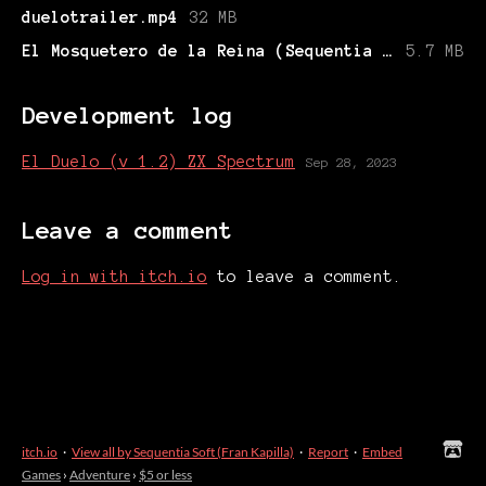
duelotrailer.mp4
32 MB
El Mosquetero de la Reina (Sequentia Soft).zip
5.7 MB
Development log
El Duelo (v 1.2) ZX Spectrum
Sep 28, 2023
Leave a comment
Log in with itch.io
to leave a comment.
itch.io
·
View all by Sequentia Soft (Fran Kapilla)
·
Report
·
Embed
Games
›
Adventure
›
$5 or less